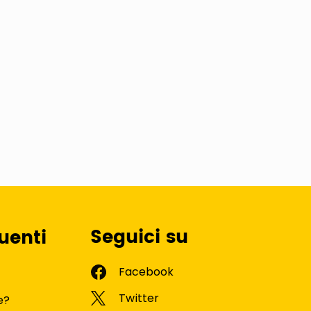
Seguici su
uenti
e?