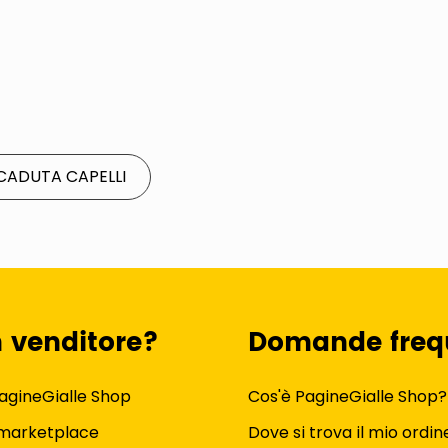
CADUTA CAPELLI
n venditore?
Domande freq
agineGialle Shop
Cos'è PagineGialle Shop?
 marketplace
Dove si trova il mio ordin