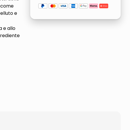
 e come
pelluto e
 e allo
grediente