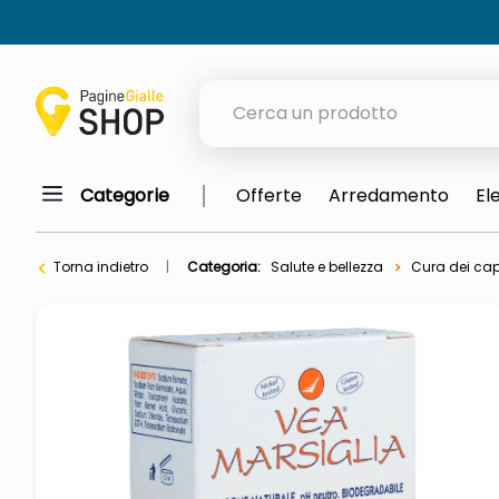
Cerca un prodotto
Categorie
Offerte
Arredamento
El
elenchi telefonici
meme
Torna indietro
Categoria:
Salute e bellezza
Cura dei cape
elenco
ombrelloni
italia independent occhiali sol
astuccio oxford
lucidatrice pavimenti
airpods