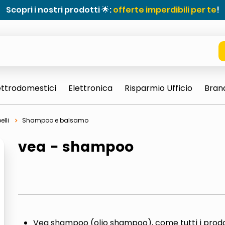
Scopri i nostri prodotti 🌟:
offerte imperdibili per te
!
ettrodomestici
Elettronica
Risparmio Ufficio
Bran
lli
Shampoo e balsamo
vea - shampoo
e 0703 thin rotondo sun
Vea shampoo (olio shampoo), come tutti i prodot