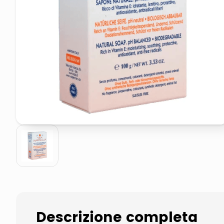
pattumiera raccolta differenzia
asciuga capelli spazzola
Descrizione completa