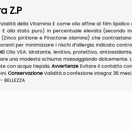
a Z.P
ità della Vitamina E come olio affine al film lipidico d
 E allo stato puro) in percentuale elevata (secondo i
i (Zinco piritione e Piroctone olamina) che contrastano 
anti per minimizzare i rischi d’allergia. Indicato contro l
ti
Olio VEA: idratante, lenitivo, protettivo, antiossidante,
luppare una modesta schiuma massaggiando dolcemente. 
te con acqua tiepida.
Avvertenze
Evitare il contatto con 
ini.
Conservazione
Validità a confezione integra: 36 mesi
- BELLEZZA