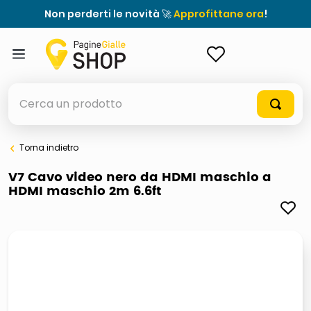
Non perderti le novità 🚀
Approfittane ora
!
ACCEDI
Cerca un prodotto
Torna indietro
elenchi telefonici
V7 Cavo video nero da HDMI maschio a
HDMI maschio 2m 6.6ft
orologio parete
porta tv
meme
elenco
ombrelloni