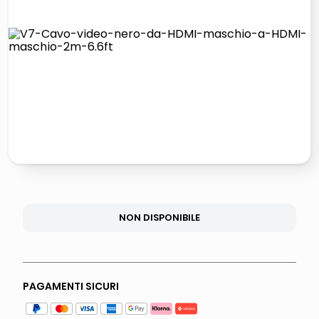
lucidatrice pavimenti
italia independent occhiali sole 0703 thin rotondo sun
pattumiera raccolta differenziata
crema funghi porcini tartufo
NON DISPONIBILE
PAGAMENTI SICURI