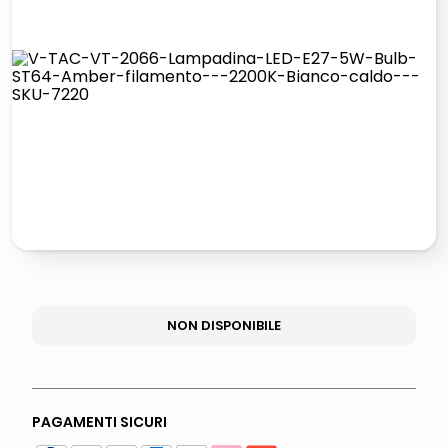
lucidatrice pavimenti
pattumiera raccolta differenziata
elenco telefonico
faro solare
NON DISPONIBILE
PAGAMENTI SICURI