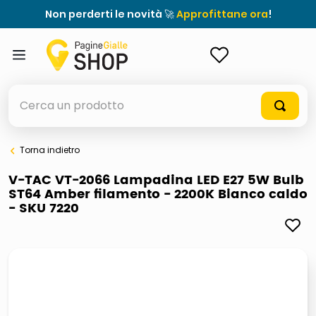
Non perderti le novità 🚀
Approfittane ora
!
ACCEDI
Cerca un prodotto
Torna indietro
elenchi telefonici
V-TAC VT-2066 Lampadina LED E27 5W Bulb
ST64 Amber filamento - 2200K Bianco caldo
meme
- SKU 7220
porta tv
elenco
ombrelloni
italia independent occhiali sole 0703 thin rotondo sun