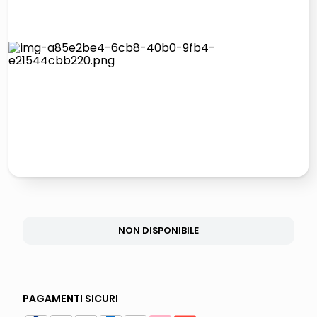
lucidatrice pavimenti
airpods
pattumiera raccolta differenziata
asciuga capelli spazzola
NON DISPONIBILE
PAGAMENTI SICURI