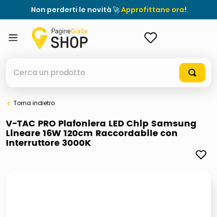
Non perderti le novità 🚀
Approfittane ora
!
ACCEDI
Cerca un prodotto
Torna indietro
elenchi telefonici
V-TAC PRO Plafoniera LED Chip Samsung
Lineare 16W 120cm Raccordabile con
meme
Interruttore 3000K
elenco
ombrelloni
italia independent occhiali sole 0703 thin rotondo sun
astuccio oxford