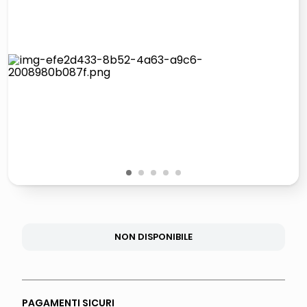
lucidatrice pavimenti
pattumiera raccolta differenziata
elenco telefonico
faro solare
1
2
3
4
5
NON DISPONIBILE
PAGAMENTI SICURI