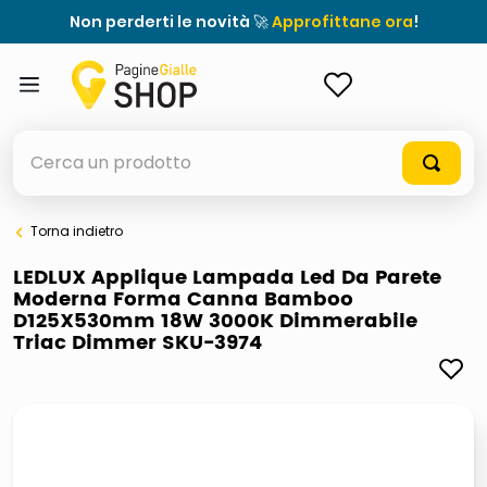
Non perderti le novità 🚀
Approfittane ora
!
ACCEDI
Cerca un prodotto
Torna indietro
elenchi telefonici
LEDLUX Applique Lampada Led Da Parete
Moderna Forma Canna Bamboo
meme
D125X530mm 18W 3000K Dimmerabile
Triac Dimmer SKU-3974
porta tv
elenco
ombrelloni
italia independent occhiali sole 0703 thin rotondo sun