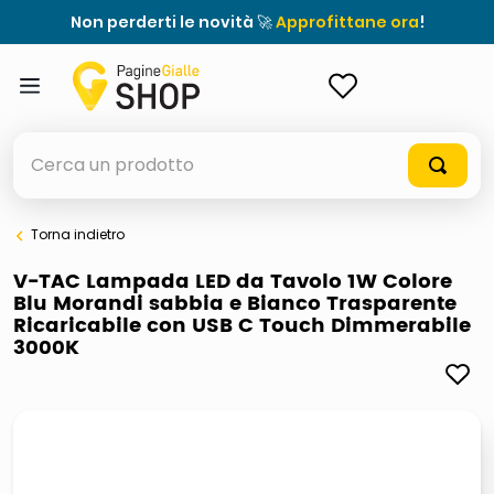
Non perderti le novità 🚀
Approfittane ora
!
ACCEDI
Cerca un prodotto
Torna indietro
elenchi telefonici
V-TAC Lampada LED da Tavolo 1W Colore
Blu Morandi sabbia e Bianco Trasparente
orologio parete
Ricaricabile con USB C Touch Dimmerabile
3000K
meme
porta tv
elenco
ombrelloni