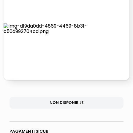
italia independent occhiali sole 0703 thin rotondo sun
lucidatrice pavimenti
pattumiera raccolta differenziata
asciuga capelli spazzola
NON DISPONIBILE
PAGAMENTI SICURI