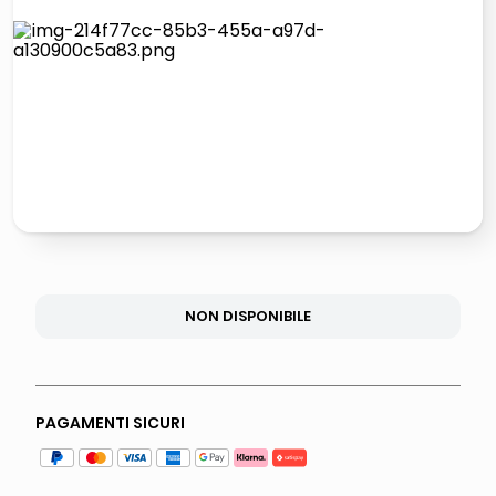
lucidatrice pavimenti
italia independent occhiali sole 0703 thin rotondo sun
pattumiera raccolta differenziata
crema funghi porcini tartufo
NON DISPONIBILE
PAGAMENTI SICURI