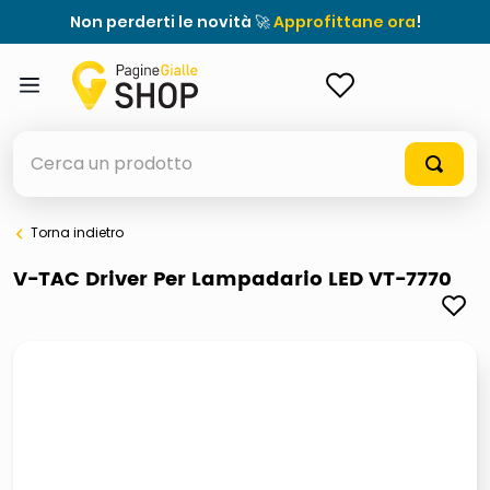
Non perderti le novità 🚀
Approfittane ora
!
ACCEDI
Cerca un prodotto
Torna indietro
elenchi telefonici
V-TAC Driver Per Lampadario LED VT-7770
orologio parete
porta tv
meme
elenco
ombrelloni