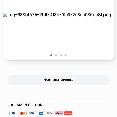
lucidatrice pavimenti
pattumiera raccolta differenziata
elenco telefonico
faro solare
1
2
3
4
NON DISPONIBILE
PAGAMENTI SICURI