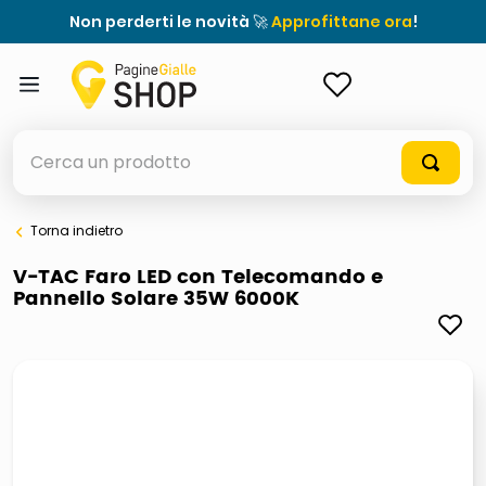
Non perderti le novità 🚀
Approfittane ora
!
ACCEDI
Cerca un prodotto
Torna indietro
elenchi telefonici
V-TAC Faro LED con Telecomando e
Pannello Solare 35W 6000K
meme
porta tv
elenco
ombrelloni
italia independent occhiali sole 0703 thin rotondo sun