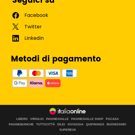
Seguici su
Metodi di pagamento
LIBERO
VIRGILIO
PAGINEGIALLE
PAGINEGIALLE SHOP
PGCASA
PAGINEBIANCHE
TUTTOCITTÀ
DILEI
SIVIAGGIA
QUIFINANZA
BUONISSIMO
SUPEREVA