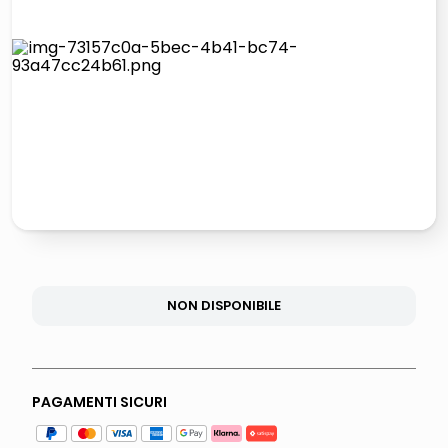
italia independent occhiali sole 0703 thin rotondo sun
pattumiera raccolta differenziata
elenco telefonico
asciuga capelli spazzola
NON DISPONIBILE
PAGAMENTI SICURI