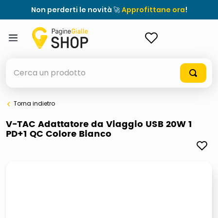
Non perderti le novità 🚀
Approfittane ora
!
ACCEDI
Cerca un prodotto
Torna indietro
elenchi telefonici
V-TAC Adattatore da Viaggio USB 20W 1
PD+1 QC Colore Bianco
meme
porta tv
elenco
ombrelloni
lucidatrice pavimenti