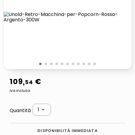
lucidatrice pavimenti
elenco telefonico
pattumiera raccolta differenziata
asciuga capelli spazzola
1
2
3
4
5
6
7
8
9
10
11
109
,
€
54
Iva inclusa
1
Quantità
DISPONIBILITÀ IMMEDIATA