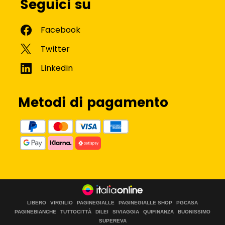
Seguici su
Metodi di pagamento
LIBERO
VIRGILIO
PAGINEGIALLE
PAGINEGIALLE SHOP
PGCASA
PAGINEBIANCHE
TUTTOCITTÀ
DILEI
SIVIAGGIA
QUIFINANZA
BUONISSIMO
SUPEREVA