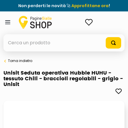
Non perderti le novità 🚀
Approfittane ora
!
ACCEDI
Cerca un prodotto
Torna indietro
elenchi telefonici
Unisit Seduta operativa Hubble HUHU -
tessuto Chili - braccioli regolabili - grigio -
meme
Unisit
elenco
ombrelloni
lucidatrice pavimenti
astuccio oxford