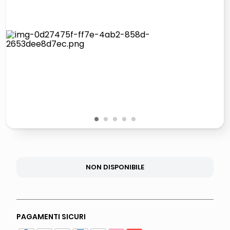
italia independent occhiali sole 0703 thin rotondo sun
airpods
pattumiera raccolta differenziata
asciuga capelli spazzola
1
2
3
4
5
NON DISPONIBILE
PAGAMENTI SICURI