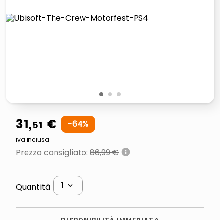
lucidatrice pavimenti
italia independent occhiali sole 0703 thin rotondo sun
pattumiera raccolta differenziata
crema funghi porcini tartufo
1
2
3
31
,
€
51
-
64
%
Iva inclusa
Prezzo consigliato
:
86,99 €
1
Quantità
DISPONIBILITÀ IMMEDIATA