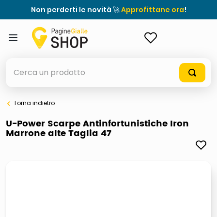
Non perderti le novità 🚀
Approfittane ora
!
ACCEDI
Cerca un prodotto
Torna indietro
elenchi telefonici
U-Power Scarpe Antinfortunistiche Iron
Marrone alte Taglia 47
meme
elenco
ombrelloni
lucidatrice pavimenti
astuccio oxford