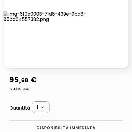
italia independent occhiali sole 0703 thin rotondo sun
airpods
pattumiera raccolta differenziata
asciuga capelli spazzola
95
,
€
68
Iva inclusa
1
Quantità
DISPONIBILITÀ IMMEDIATA