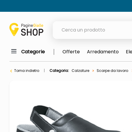
Cerca un prodotto
Categorie
Offerte
Arredamento
El
elenchi telefonici
meme
Torna indietro
Categoria:
Calzature
Scarpe da lavoro
elenco
ombrelloni
lucidatrice pavimenti
astuccio oxford
italia independent occhiali sol
airpods