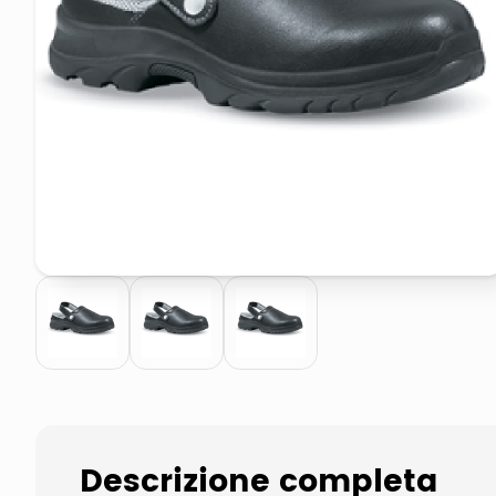
pattumiera raccolta differenzia
asciuga capelli spazzola
Descrizione completa