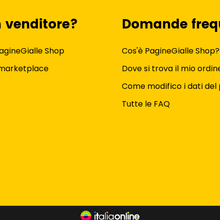
n venditore?
Domande freq
agineGialle Shop
Cos'è PagineGialle Shop?
 marketplace
Dove si trova il mio ordin
Come modifico i dati del 
Tutte le FAQ