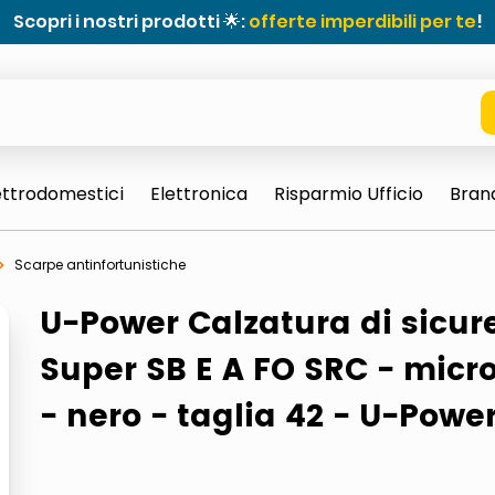
Scopri i nostri prodotti 🌟:
offerte imperdibili per te
!
ettrodomestici
Elettronica
Risparmio Ufficio
Bran
Scarpe antinfortunistiche
U-Power Calzatura di sicur
Super SB E A FO SRC - micro
- nero - taglia 42 - U-Powe
e 0703 thin rotondo sun