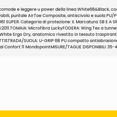
comode e leggere u power della linea White68&Black, con 
avabili, puntale AirToe Composite, antiscivolo e suola PU/
61 SUPER. Categoria di protezione: II. Marcatura: SB E A S
2011.TOMAIA: Microfibra LuckyFODERA: Wing Tex a tunnel
e Ergo Dry, anatomico rivestito in tessuto traspirante,
TISTRADA/SUOLA: U-GRIP 68 PU compatto antiabrasione, a
 Confort 11 MondopointMISURE/TAGLIE DISPONIBILI: 35-