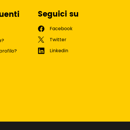
Seguici su
uenti
e?
profilo?