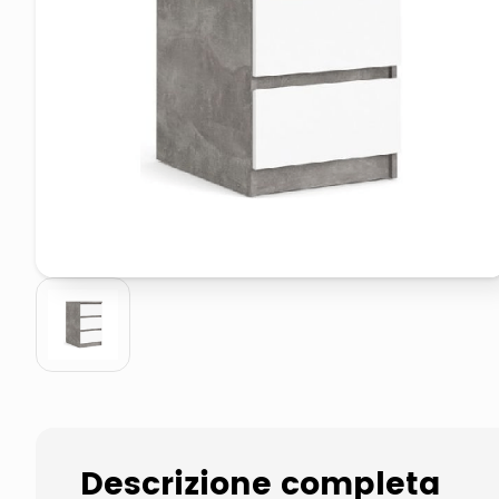
pattumiera raccolta differenzia
asciuga capelli spazzola
Descrizione completa