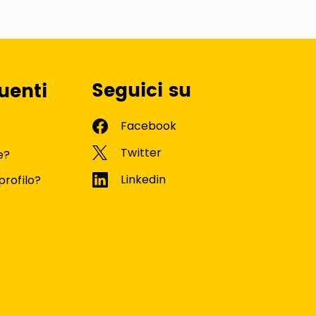
Seguici su
uenti
e?
profilo?