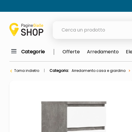
Cerca un prodotto
Categorie
Offerte
Arredamento
El
elenchi telefonici
orologio parete
Torna indietro
Categoria:
Arredamento casa e giardino
meme
porta tv
elenco
ombrelloni
italia independent occhiali sol
lucidatrice pavimenti