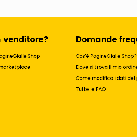
n venditore?
Domande freq
agineGialle Shop
Cos'è PagineGialle Shop?
 marketplace
Dove si trova il mio ordin
Come modifico i dati del 
Tutte le FAQ