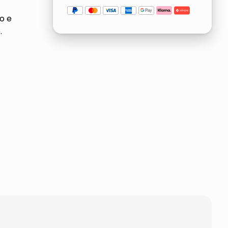
o e
.