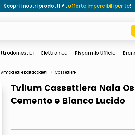
Scopri i nostri prodotti 🌟:
offerte imperdibili per te
!
ettrodomestici
Elettronica
Risparmio Ufficio
Bran
Armadietti e portaoggetti
Cassettiere
Tvilum Cassettiera Naia Os
Cemento e Bianco Lucido
e 0703 thin rotondo sun