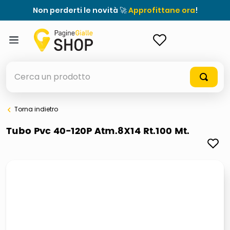
Non perderti le novità 🚀
Approfittane ora
!
ACCEDI
Cerca un prodotto
Torna indietro
elenchi telefonici
Tubo Pvc 40-120P Atm.8X14 Rt.100 Mt.
orologio parete
meme
porta tv
elenco
ombrelloni