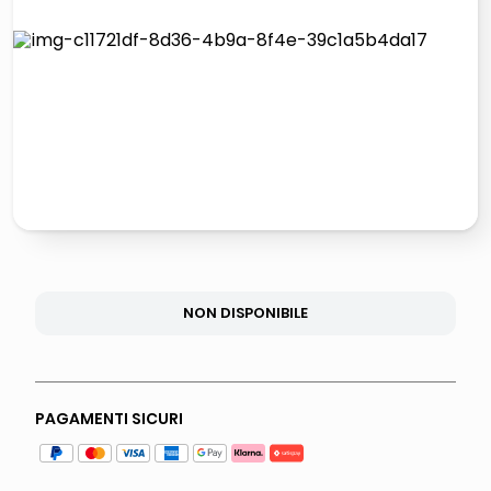
italia independent occhiali sole 0703 thin rotondo sun
lucidatrice pavimenti
pattumiera raccolta differenziata
asciuga capelli spazzola
NON DISPONIBILE
PAGAMENTI SICURI