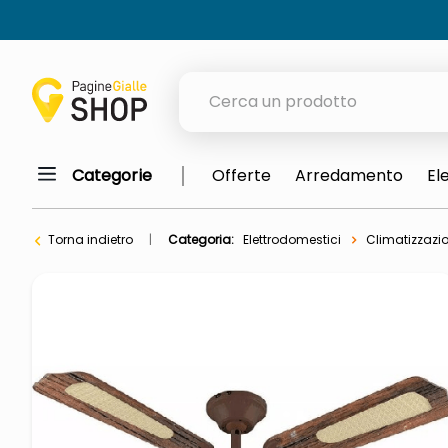
Cerca un prodotto
Categorie
Offerte
Arredamento
El
elenchi telefonici
meme
Torna indietro
Categoria:
Elettrodomestici
Climatizzazio
elenco
ombrelloni
italia independent occhiali sol
astuccio oxford
lucidatrice pavimenti
airpods