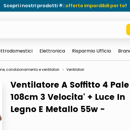
Scopri i nostri prodotti 🌟:
offerte imperdibili per te
!
ettrodomestici
Elettronica
Risparmio Ufficio
Bran
ne, condizionamento e ventilatori
Ventilatori
Ventilatore A Soffitto 4 Pale
108cm 3 Velocita' + Luce In
e 0703 thin rotondo sun
Legno E Metallo 55w -