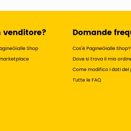
n venditore?
Domande freq
agineGialle Shop
Cos'è PagineGialle Shop?
 marketplace
Dove si trova il mio ordin
Come modifico i dati del 
Tutte le FAQ