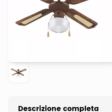
pattumiera raccolta differenzia
asciuga capelli spazzola
Descrizione completa