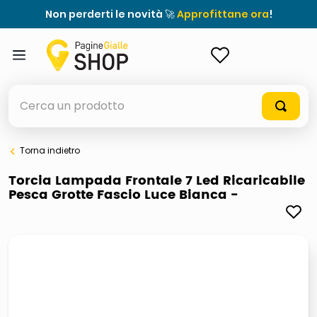
Non perderti le novità 🚀
Approfittane ora
!
ACCEDI
Cerca un prodotto
Torna indietro
elenchi telefonici
Torcia Lampada Frontale 7 Led Ricaricabile
Pesca Grotte Fascio Luce Bianca -
meme
porta tv
elenco
ombrelloni
italia independent occhiali sole 0703 thin rotondo sun