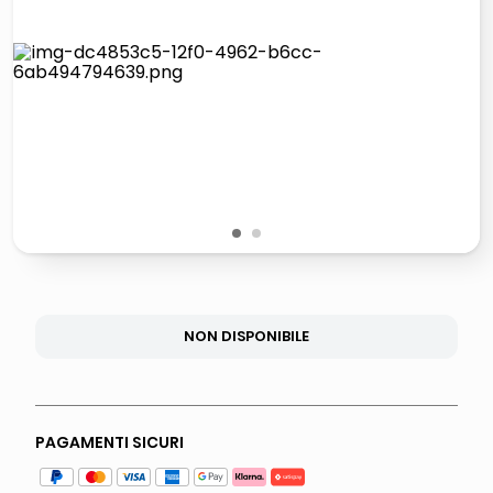
lucidatrice pavimenti
pattumiera raccolta differenziata
elenco telefonico
faro solare
1
2
NON DISPONIBILE
PAGAMENTI SICURI