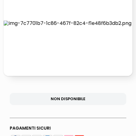
lucidatrice pavimenti
elenco telefonico
pattumiera raccolta differenziata
asciuga capelli spazzola
NON DISPONIBILE
PAGAMENTI SICURI