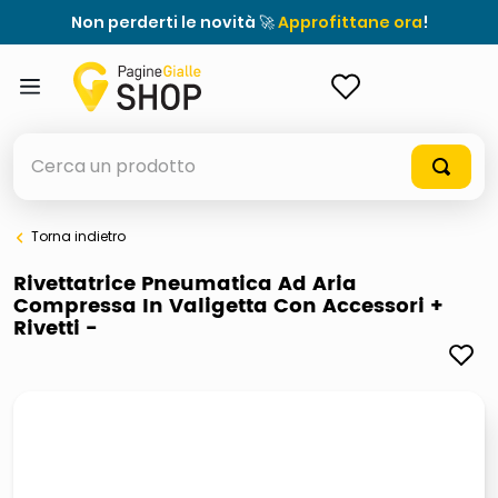
Non perderti le novità 🚀
Approfittane ora
!
ACCEDI
Cerca un prodotto
Torna indietro
elenchi telefonici
Rivettatrice Pneumatica Ad Aria
Compressa In Valigetta Con Accessori +
meme
Rivetti -
porta tv
elenco
ombrelloni
italia independent occhiali sole 0703 thin rotondo sun