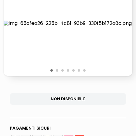
lucidatrice pavimenti
pattumiera raccolta differenziata
elenco telefonico
faro solare
1
2
3
4
5
6
7
NON DISPONIBILE
PAGAMENTI SICURI