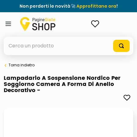
Non perderti le novità 🚀
Approfittane ora
!
ACCEDI
Cerca un prodotto
Torna indietro
elenchi telefonici
Lampadario A Sospensione Nordico Per
Soggiorno Camera A Forma Di Anello
meme
Decorativo -
porta tv
elenco
ombrelloni
italia independent occhiali sole 0703 thin rotondo sun