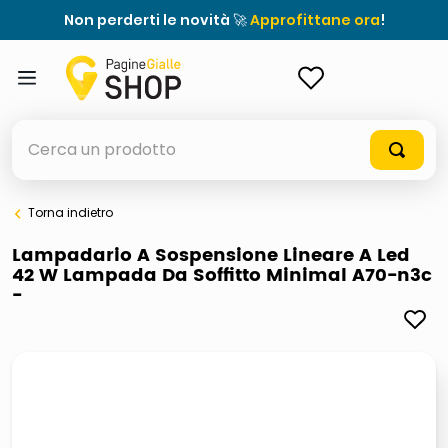
Non perderti le novità 🚀
Approfittane ora
!
ACCEDI
Cerca un prodotto
Torna indietro
elenchi telefonici
Lampadario A Sospensione Lineare A Led
42 W Lampada Da Soffitto Minimal A70-n3c
meme
-
porta tv
elenco
ombrelloni
italia independent occhiali sole 0703 thin rotondo sun