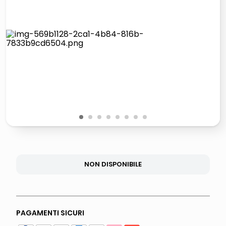
lucidatrice pavimenti
pattumiera raccolta differenziata
elenco telefonico
faro solare
1
2
3
4
5
6
7
8
NON DISPONIBILE
PAGAMENTI SICURI