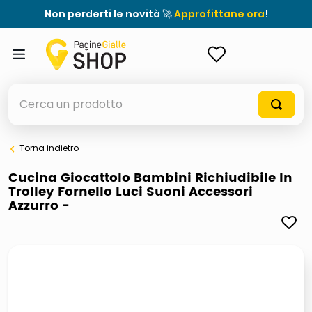
Non perderti le novità 🚀
Approfittane ora
!
ACCEDI
Cerca un prodotto
Torna indietro
elenchi telefonici
Cucina Giocattolo Bambini Richiudibile In
Trolley Fornello Luci Suoni Accessori
meme
Azzurro -
elenco
ombrelloni
italia independent occhiali sole 0703 thin rotondo sun
astuccio oxford