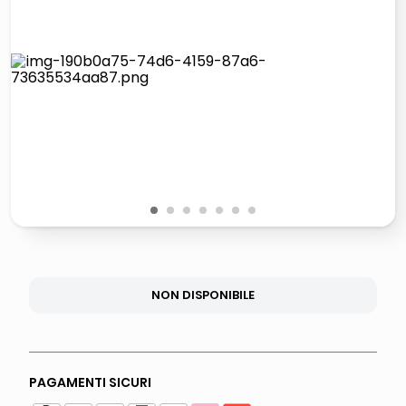
lucidatrice pavimenti
airpods
pattumiera raccolta differenziata
asciuga capelli spazzola
1
2
3
4
5
6
7
NON DISPONIBILE
PAGAMENTI SICURI