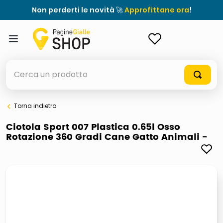
Non perderti le novità 🚀
Approfittane ora
!
ACCEDI
Cerca un prodotto
Torna indietro
elenchi telefonici
Ciotola Sport 007 Plastica 0.65l Osso
Rotazione 360 Gradi Cane Gatto Animali -
orologio parete
meme
porta tv
elenco
ombrelloni