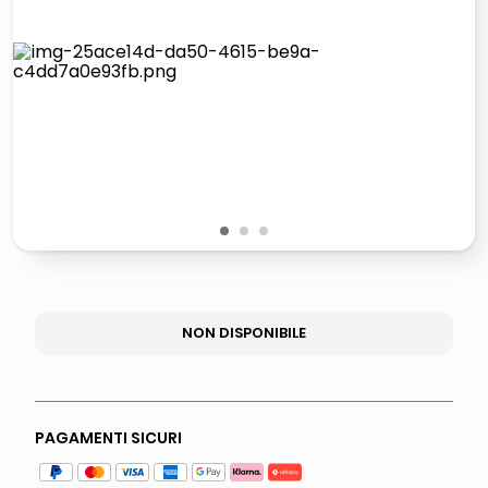
italia independent occhiali sole 0703 thin rotondo sun
lucidatrice pavimenti
pattumiera raccolta differenziata
asciuga capelli spazzola
1
2
3
NON DISPONIBILE
PAGAMENTI SICURI