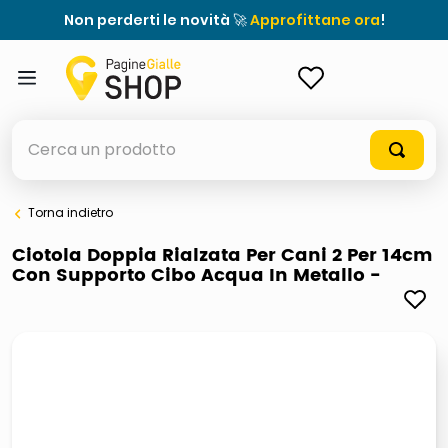
Non perderti le novità 🚀
Approfittane ora
!
ACCEDI
Cerca un prodotto
Torna indietro
elenchi telefonici
Ciotola Doppia Rialzata Per Cani 2 Per 14cm
Con Supporto Cibo Acqua In Metallo -
orologio parete
meme
porta tv
elenco
ombrelloni