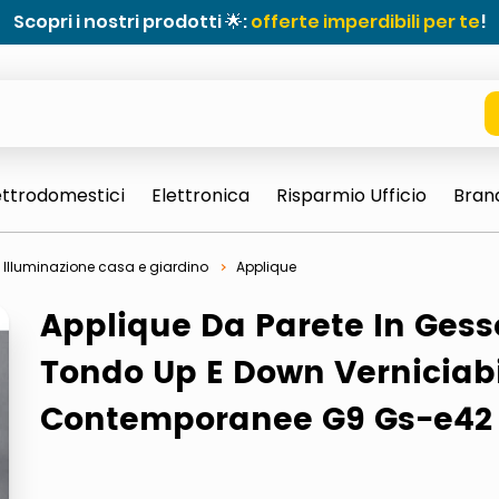
Scopri i nostri prodotti 🌟:
offerte imperdibili per te
!
ettrodomestici
Elettronica
Risparmio Ufficio
Bran
Illuminazione casa e giardino
Applique
Applique Da Parete In Gess
Tondo Up E Down Verniciab
Contemporanee G9 Gs-e42
e 0703 thin rotondo sun