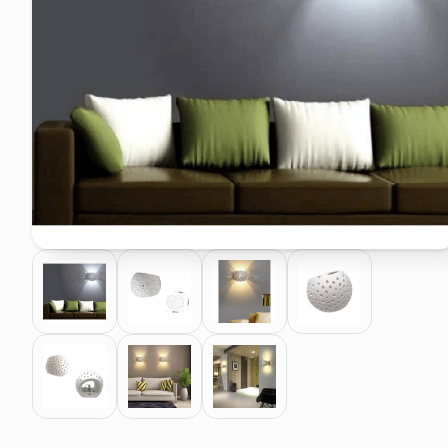
pattumiera raccolta differenzia
asciuga capelli spazzola