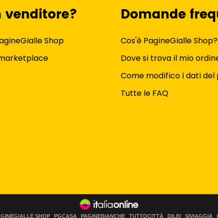
n venditore?
Domande freq
agineGialle Shop
Cos'è PagineGialle Shop?
 marketplace
Dove si trova il mio ordin
Come modifico i dati del 
Tutte le FAQ
AGINEGIALLE SHOP
PGCASA
PAGINEBIANCHE
TUTTOCITTÀ
DILEI
SIVIAGGIA