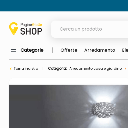
Cerca un prodotto
Categorie
Offerte
Arredamento
El
elenchi telefonici
meme
Torna indietro
Categoria:
Arredamento casa e giardino
porta tv
elenco
ombrelloni
italia independent occhiali sol
lucidatrice pavimenti
elenco telefonico