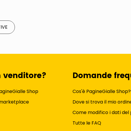
IVE
n venditore?
Domande freq
agineGialle Shop
Cos'è PagineGialle Shop?
 marketplace
Dove si trova il mio ordin
Come modifico i dati del 
Tutte le FAQ