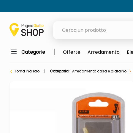
Cerca un prodotto
Categorie
Offerte
Arredamento
El
elenchi telefonici
meme
Torna indietro
Categoria:
Arredamento casa e giardino
porta tv
elenco
ombrelloni
italia independent occhiali sol
lucidatrice pavimenti
pattumiera raccolta differenzia