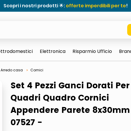
Scopri i nostri prodotti 🌟:
offerte imperdibili per te
!
ettrodomestici
Elettronica
Risparmio Ufficio
Bran
Arredo casa
Cornici
Set 4 Pezzi Ganci Dorati Per
Quadri Quadro Cornici
Appendere Parete 8x30mm
e 0703 thin rotondo sun
07527 -
ta