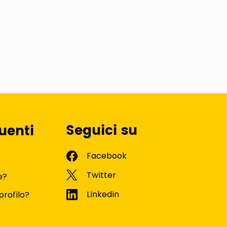
Seguici su
uenti
e?
profilo?