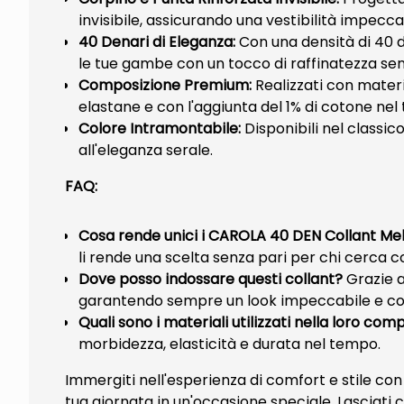
invisibile, assicurando una vestibilità impecc
40 Denari di Eleganza:
Con una densità di 40 d
le tue gambe con un tocco di raffinatezza se
Composizione Premium:
Realizzati con materia
elastane e con l'aggiunta del 1% di cotone nel
Colore Intramontabile:
Disponibili nel classic
all'eleganza serale.
FAQ:
Cosa rende unici i CAROLA 40 DEN Collant Me
li rende una scelta senza pari per chi cerca co
Dove posso indossare questi collant?
Grazie al
garantendo sempre un look impeccabile e co
Quali sono i materiali utilizzati nella loro com
morbidezza, elasticità e durata nel tempo.
Immergiti nell'esperienza di comfort e stile c
tua giornata in un'occasione speciale. Lasciat