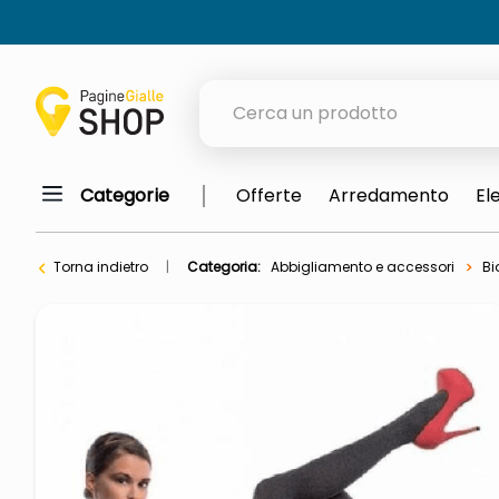
Cerca un prodotto
Categorie
Offerte
Arredamento
El
elenchi telefonici
meme
Torna indietro
Categoria:
Abbigliamento e accessori
Bi
porta tv
elenco
ombrelloni
italia independent occhiali sol
lucidatrice pavimenti
pattumiera raccolta differenzia