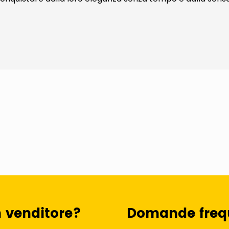
n venditore?
Domande freq