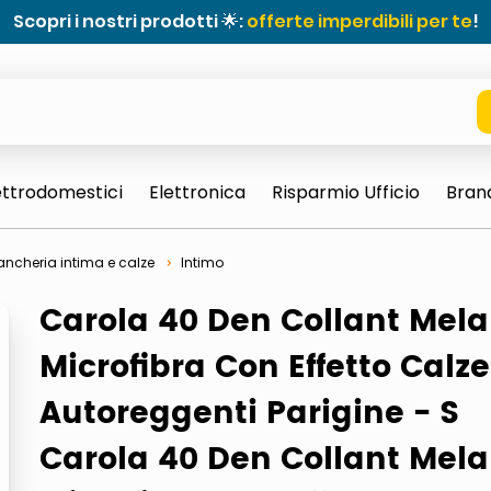
Scopri i nostri prodotti 🌟:
offerte imperdibili per te
!
ettrodomestici
Elettronica
Risparmio Ufficio
Bran
ancheria intima e calze
Intimo
Carola 40 Den Collant Mel
Microfibra Con Effetto Calze
Autoreggenti Parigine - S
e 0703 thin rotondo sun
Carola 40 Den Collant Mel
ta