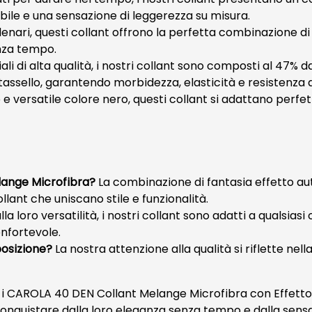
abile e una sensazione di leggerezza su misura.
enari, questi collant offrono la perfetta combinazione di
nza tempo.
li di alta qualità, i nostri collant sono composti al 47% 
 tassello, garantendo morbidezza, elasticità e resistenza 
o e versatile colore nero, questi collant si adattano perfe
lange Microfibra?
La combinazione di fantasia effetto au
llant che uniscano stile e funzionalità.
la loro versatilità, i nostri collant sono adatti a qualsiasi
nfortevole.
posizione?
La nostra attenzione alla qualità si riflette n
on i CAROLA 40 DEN Collant Melange Microfibra con Effett
i conquistare dalla loro eleganza senza tempo e dalla se