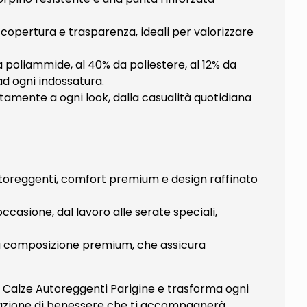
 copertura e trasparenza, ideali per valorizzare
da poliammide, al 40% da poliestere, al 12% da
ad ogni indossatura.
ttamente a ogni look, dalla casualità quotidiana
toreggenti, comfort premium e design raffinato
 occasione, dal lavoro alle serate speciali,
ella composizione premium, che assicura
o Calze Autoreggenti Parigine e trasforma ogni
nsazione di benessere che ti accompagnerà