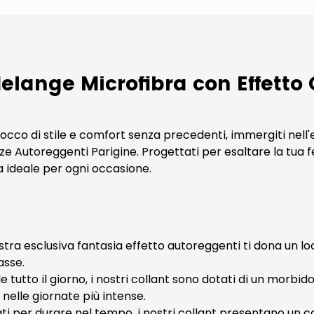
lange Microfibra con Effetto
 tocco di stile e comfort senza precedenti, immergiti ne
ze Autoreggenti Parigine. Progettati per esaltare la tua
ta ideale per ogni occasione.
tra esclusiva fantasia effetto autoreggenti ti dona un lo
asse.
utto il giorno, i nostri collant sono dotati di un morbido 
nelle giornate più intense.
i per durare nel tempo, i nostri collant presentano un c