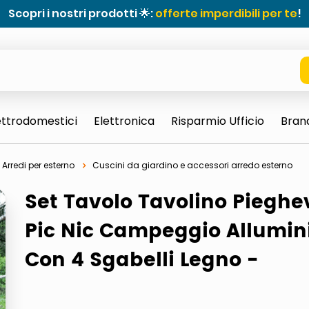
Scopri i nostri prodotti 🌟:
offerte imperdibili per te
!
ettrodomestici
Elettronica
Risparmio Ufficio
Bran
Arredi per esterno
Cuscini da giardino e accessori arredo esterno
Set Tavolo Tavolino Pieghe
Pic Nic Campeggio Allumin
Con 4 Sgabelli Legno -
e 0703 thin rotondo sun