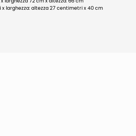
 x larghezza 72 cm x altezza: 66 cm
i x larghezza: altezza 27 centimetri x 40 cm