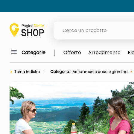
Cerca un prodotto
Categorie
Offerte
Arredamento
El
elenchi telefonici
orologio parete
Torna indietro
Categoria:
Arredamento casa e giardino
meme
porta tv
elenco
ombrelloni
italia independent occhiali sol
lucidatrice pavimenti