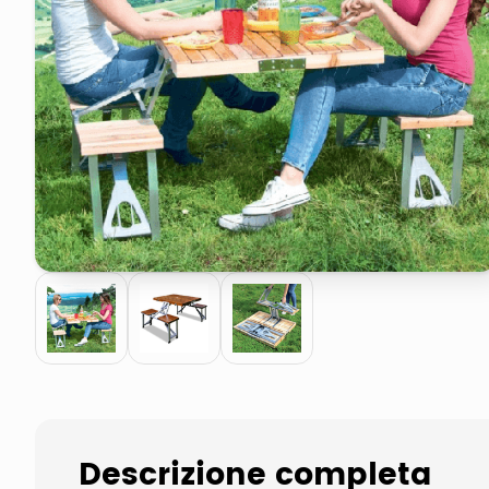
pattumiera raccolta differenzia
asciuga capelli spazzola
Descrizione completa