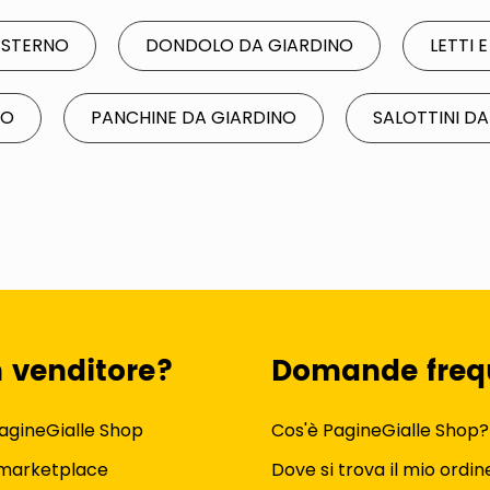
ESTERNO
DONDOLO DA GIARDINO
LETTI 
NO
PANCHINE DA GIARDINO
SALOTTINI D
n venditore?
Domande freq
agineGialle Shop
Cos'è PagineGialle Shop?
 marketplace
Dove si trova il mio ordin