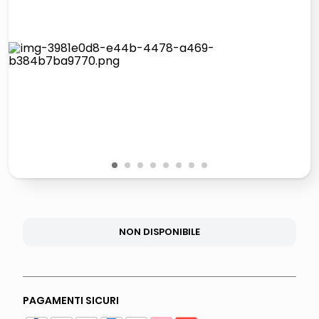
lucidatrice pavimenti
airpods
pattumiera raccolta differenziata
asciuga capelli spazzola
1
2
3
4
5
6
7
8
NON DISPONIBILE
PAGAMENTI SICURI