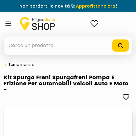
Non perderti le novità 🚀
Approfittane ora
!
ACCEDI
Cerca un prodotto
Torna indietro
elenchi telefonici
Kit Spurgo Freni Spurgafreni Pompa E
Frizione Per Automobili Veicoli Auto E Moto
meme
-
elenco
ombrelloni
italia independent occhiali sole 0703 thin rotondo sun
astuccio oxford