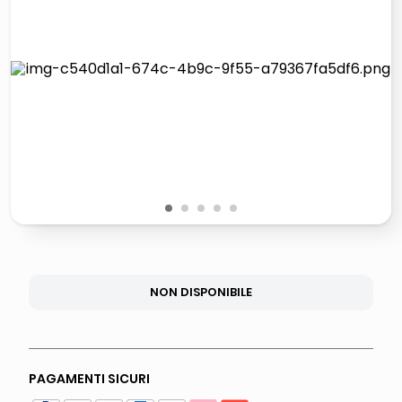
italia independent occhiali sole 0703 thin rotondo sun
lucidatrice pavimenti
pattumiera raccolta differenziata
elenco telefonico
1
2
3
4
5
NON DISPONIBILE
PAGAMENTI SICURI