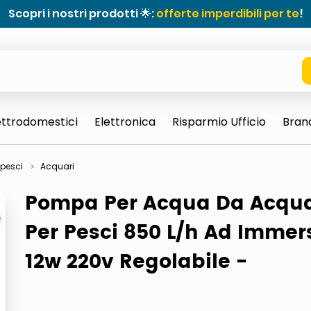
Scopri i nostri prodotti 🌟:
offerte imperdibili per te
!
ettrodomestici
Elettronica
Risparmio Ufficio
Bran
 pesci
Acquari
Pompa Per Acqua Da Acqua
Per Pesci 850 L/h Ad Immer
12w 220v Regolabile -
e 0703 thin rotondo sun