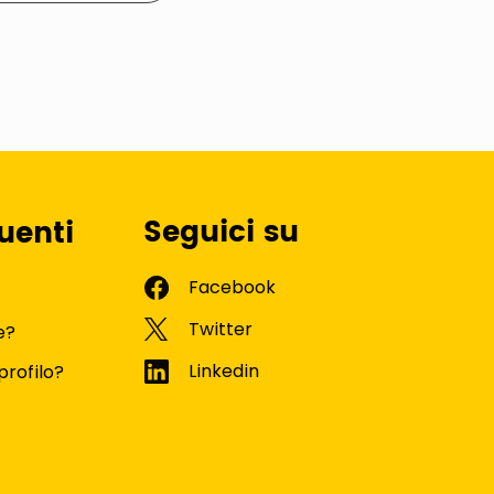
Seguici su
uenti
e?
profilo?