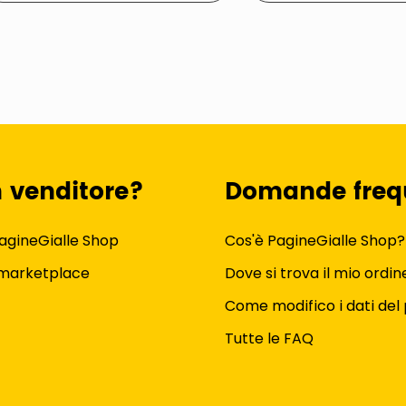
n venditore?
Domande freq
agineGialle Shop
Cos'è PagineGialle Shop?
 marketplace
Dove si trova il mio ordin
Come modifico i dati del 
Tutte le FAQ