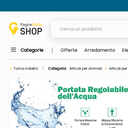
Cerca un prodotto
Categorie
Offerte
Arredamento
El
elenchi telefonici
orologio parete
Torna indietro
Categoria:
Articoli per animali
Articoli per
meme
porta tv
elenco
ombrelloni
lucidatrice pavimenti
italia independent occhiali sol