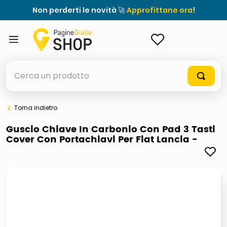
Non perderti le novità 🚀
Approfittane ora
!
ACCEDI
Cerca un prodotto
Torna indietro
elenchi telefonici
Guscio Chiave In Carbonio Con Pad 3 Tasti
Cover Con Portachiavi Per Fiat Lancia -
orologio parete
meme
porta tv
elenco
ombrelloni