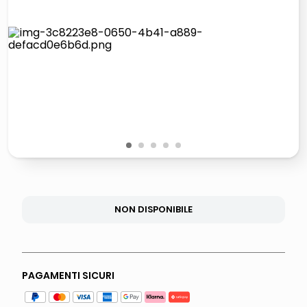
italia independent occhiali sole 0703 thin rotondo sun
lucidatrice pavimenti
pattumiera raccolta differenziata
asciuga capelli spazzola
1
2
3
4
5
NON DISPONIBILE
PAGAMENTI SICURI