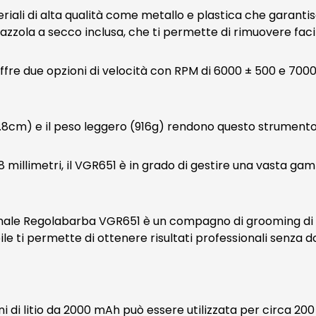
ali di alta qualità come metallo e plastica che garantisco
pazzola a secco inclusa, che ti permette di rimuovere facil
offre due opzioni di velocità con RPM di 6000 ± 500 e 700
.8cm) e il peso leggero (916g) rendono questo strumento id
18 millimetri, il VGR651 è in grado di gestire una vasta g
sionale Regolabarba VGR651 è un compagno di grooming di a
le ti permette di ottenere risultati professionali senza d
oni di litio da 2000 mAh può essere utilizzata per circa 20