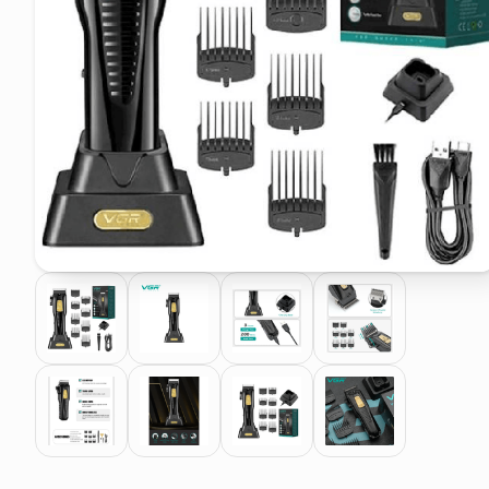
pattumiera raccolta differenzia
asciuga capelli spazzola