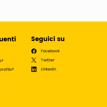
Seguici su
uenti
e?
profilo?