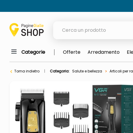
Cerca un prodotto
Categorie
Offerte
Arredamento
El
elenchi telefonici
meme
Torna indietro
Categoria:
Salute e bellezza
Articoli per 
porta tv
elenco
ombrelloni
italia independent occhiali sol
lucidatrice pavimenti
elenco telefonico