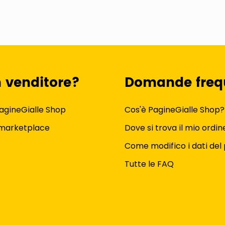
n venditore?
Domande freq
agineGialle Shop
Cos'è PagineGialle Shop?
 marketplace
Dove si trova il mio ordin
Come modifico i dati del 
Tutte le FAQ