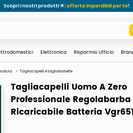
Scopri i nostri prodotti 🌟:
offerte imperdibili per te
!
ettrodomestici
Elettronica
Risparmio Ufficio
Bran
rasatura
Tagliacapelli e tagliabasette
Tagliacapelli Uomo A Zero
Professionale Regolabarba
Ricaricabile Batteria Vgr651
e 0703 thin rotondo sun