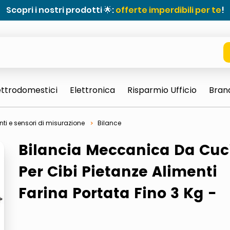
Scopri i nostri prodotti 🌟:
offerte imperdibili per te
!
ettrodomestici
Elettronica
Risparmio Ufficio
Bran
ti e sensori di misurazione
Bilance
Bilancia Meccanica Da Cuc
Per Cibi Pietanze Alimenti
Farina Portata Fino 3 Kg -
e 0703 thin rotondo sun