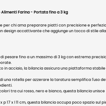
Alimenti Farina - Portata fino a 3 kg
le per chi ama preparare piatti con precisione e perfezi
 un design accattivante che aggiunge un tocco di stile alla
 di pesare fino a un massimo di 3 kg con estrema precisio
borate.
 in acciaio, la bilancia assicura una piattaforma stabile 
i una rotella per azzerare la taratura semplifica l'uso d
dienti.
colori tra cui rosso, nero e bianco, questa bilancia unisce
x p 17 x l 11 cm, questa bilancia occupa poco spazio sul