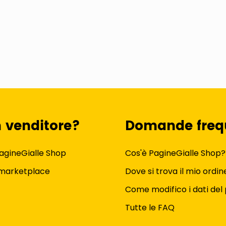
n venditore?
Domande freq
agineGialle Shop
Cos'è PagineGialle Shop?
 marketplace
Dove si trova il mio ordin
Come modifico i dati del 
Tutte le FAQ