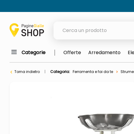
Cerca un prodotto
Categorie
Offerte
Arredamento
El
elenchi telefonici
orologio parete
Torna indietro
Categoria:
Ferramenta e fai da te
Strumen
meme
porta tv
elenco
ombrelloni
italia independent occhiali sol
lucidatrice pavimenti