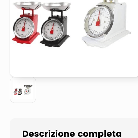
pattumiera raccolta differenzia
asciuga capelli spazzola
Descrizione completa