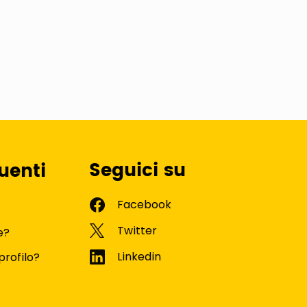
Seguici su
uenti
e?
profilo?