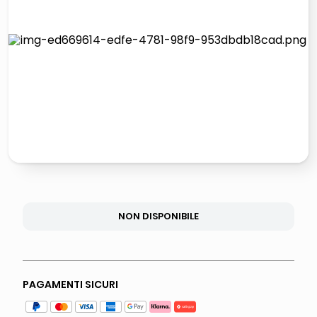
italia independent occhiali sole 0703 thin rotondo sun
lucidatrice pavimenti
pattumiera raccolta differenziata
elenco telefonico
NON DISPONIBILE
PAGAMENTI SICURI