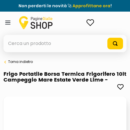
Non perderti le novità 🚀
Approfittane ora
!
ACCEDI
Cerca un prodotto
Torna indietro
elenchi telefonici
Frigo Portatile Borsa Termica Frigorifero 10lt
Campeggio Mare Estate Verde Lime -
orologio parete
porta tv
meme
elenco
ombrelloni