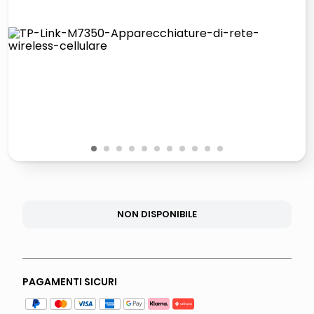
italia independent occhiali sole 0703 thin rotondo sun
lucidatrice pavimenti
pattumiera raccolta differenziata
asciuga capelli spazzola
1
2
3
4
5
6
7
8
9
10
11
NON DISPONIBILE
PAGAMENTI SICURI