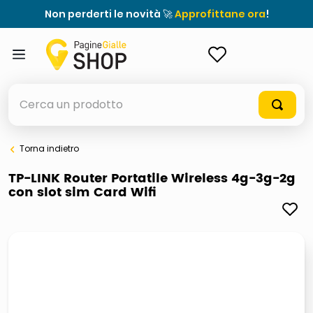
Non perderti le novità 🚀
Approfittane ora
!
ACCEDI
Cerca un prodotto
Torna indietro
elenchi telefonici
TP-LINK Router Portatile Wireless 4g-3g-2g
con slot sim Card Wifi
orologio parete
meme
porta tv
elenco
ombrelloni