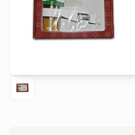
pattumiera raccolta differenzia
asciuga capelli spazzola