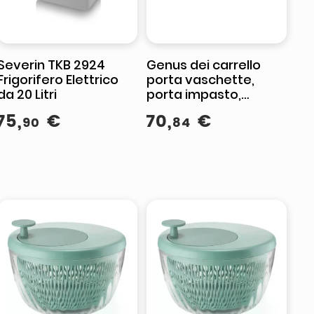
Severin TKB 2924
Genus dei carrello
Frigorifero Elettrico
porta vaschette,
da 20 Litri
porta impasto,
portata 250 kg
75
,
€
70
,
€
90
84