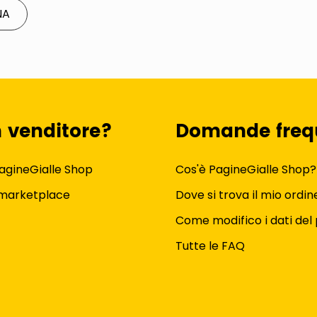
NA
n venditore?
Domande freq
agineGialle Shop
Cos'è PagineGialle Shop?
 marketplace
Dove si trova il mio ordin
Come modifico i dati del 
Tutte le FAQ