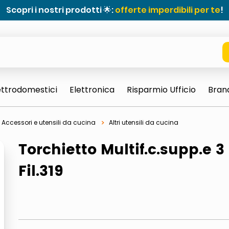
Scopri i nostri prodotti 🌟:
offerte imperdibili per te
!
ettrodomestici
Elettronica
Risparmio Ufficio
Bran
Accessori e utensili da cucina
Altri utensili da cucina
Torchietto Multif.c.supp.e 3
Fil.319
e 0703 thin rotondo sun