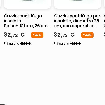
Guzzini centrifuga
Guzzini centrifuga per
insalata
insalata, diametro 26
SpinandStore, 26 cm,
cm, con coperchio,
5 litri, con coperchio,
materiale PP SAN PE,
32
,
€
32
,
€
72
72
colore malva
-22%
colore argilla scuro
-22%
Prima era
41.89
€
Prima era
41.89
€