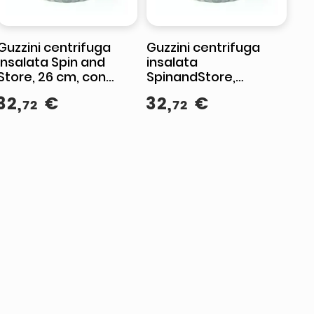
Guzzini centrifuga
Guzzini centrifuga
insalata Spin and
insalata
Store, 26 cm, con
SpinandStore,
coperchio, verde
diametro 26 cm, con
32
,
€
32
,
€
72
72
avocado, PP SAN PE
coperchio,
conservazione in
frigo, blu