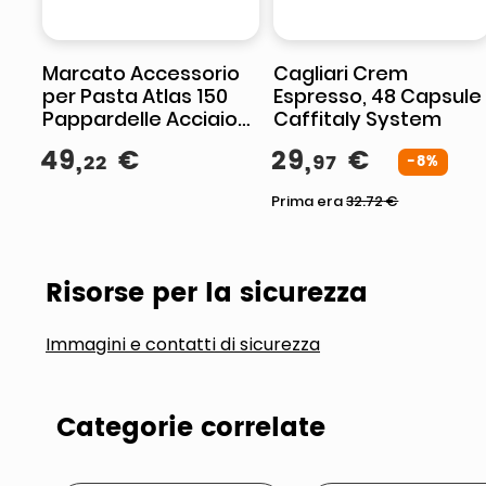
Marcato Accessorio
Cagliari Crem
per Pasta Atlas 150
Espresso, 48 Capsule
Pappardelle Acciaio
Caffitaly System
Cromato
49
,
€
29
,
€
22
97
-8%
Prima era
32.72
€
Risorse per la sicurezza
Immagini e contatti di sicurezza
Categorie correlate