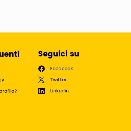
Seguici su
uenti
e?
profilo?