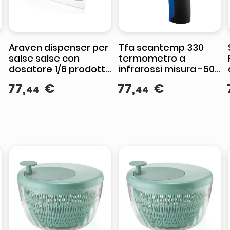
Araven dispenser per
Tfa scantemp 330
salse salse con
termometro a
dosatore 1/6 prodotto
infrarossi misura -50°
professionale
+ 300°, conforme
77
,
€
77
,
€
44
44
haccp