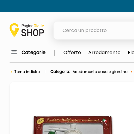
Cerca un prodotto
Categorie
Offerte
Arredamento
El
elenchi telefonici
meme
Torna indietro
Categoria:
Arredamento casa e giardino
porta tv
elenco
ombrelloni
italia independent occhiali sol
lucidatrice pavimenti
elenco telefonico