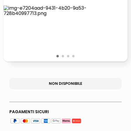
lucidatrice pavimenti
italia independent occhiali sole 0703 thin rotondo sun
pattumiera raccolta differenziata
elenco telefonico
1
2
3
4
NON DISPONIBILE
PAGAMENTI SICURI