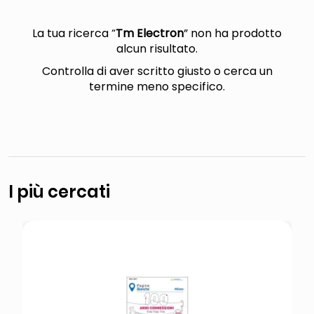
italia independent occhiali sole 0703 thin rotondo sun
lucidatrice pavimenti
La tua ricerca “
Tm Electron
” non ha prodotto
alcun risultato.
pattumiera raccolta differenziata
Controlla di aver scritto giusto o cerca un
asciuga capelli spazzola
termine meno specifico.
I più cercati