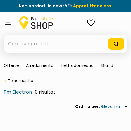
Non perderti le novità 🚀
Approfittane ora
!
ACCEDI
Cerca un prodotto
Offerte
Arredamento
Elettrodomestici
Brand
elenchi telefonici
Torna indietro
orologio parete
Tm Electron
0
meme
porta tv
Rilevanza
elenco
ombrelloni