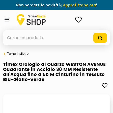
Non perderti le novità 🚀
Approfittane ora
!
ACCEDI
Cerca un prodotto
Torna indietro
elenchi telefonici
Timex Orologio al Quarzo WESTON AVENUE
Quadrante in Acciaio 38 MM Resistente
orologio parete
all'Acqua fino a 50 M Cinturino in Tessuto
Blu-Giallo-Verde
porta tv
meme
ddr5 ram 6000 16 x 2
ombrelloni