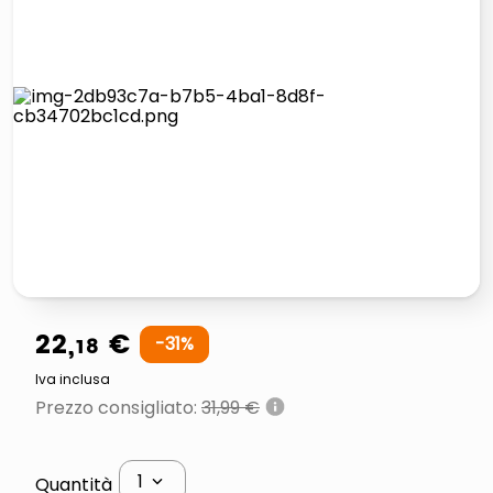
elenco
lucidatrice pavimenti
italia independent occhiali sole 0703 thin rotondo sun
pattumiera raccolta differenziata
22
,
€
18
-
31
%
Iva inclusa
Prezzo consigliato
:
31,99 €
1
Quantità