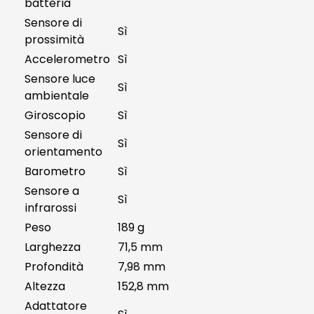
batteria
Sensore di
Sì
prossimità
Accelerometro
Sì
Sensore luce
Sì
ambientale
Giroscopio
Sì
Sensore di
Sì
orientamento
Barometro
Sì
Sensore a
Sì
infrarossi
Peso
189 g
Larghezza
71,5 mm
Profondità
7,98 mm
Altezza
152,8 mm
Adattatore