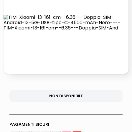
lucidatrice pavimenti
airpods
pattumiera raccolta differenziata
asciuga capelli spazzola
NON DISPONIBILE
PAGAMENTI SICURI