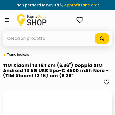
Non perderti le novità 🚀
Approfittane ora
!
ACCEDI
Cerca un prodotto
Torna indietro
elenchi telefonici
TIM Xiaomi 13 16,1 cm (6.36") Doppia SIM
Android 13 5G USB tipo-C 4500 mAh Nero -
meme
(TIM Xiaomi 13 16,1 cm (6.36"
elenco
ombrelloni
italia independent occhiali sole 0703 thin rotondo sun
astuccio oxford