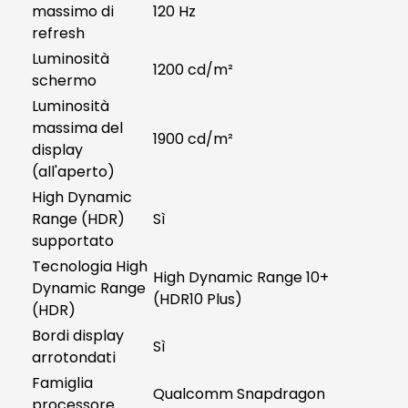
massimo di
120 Hz
refresh
Luminosità
1200 cd/m²
schermo
Luminosità
massima del
1900 cd/m²
display
(all'aperto)
High Dynamic
Range (HDR)
Sì
supportato
Tecnologia High
High Dynamic Range 10+
Dynamic Range
(HDR10 Plus)
(HDR)
Bordi display
Sì
arrotondati
Famiglia
Qualcomm Snapdragon
processore