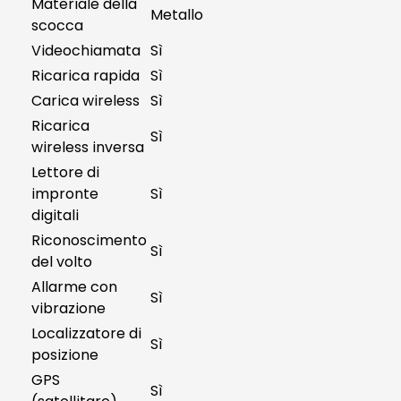
Materiale della
Metallo
scocca
Videochiamata
Sì
Ricarica rapida
Sì
Carica wireless
Sì
Ricarica
Sì
wireless inversa
Lettore di
impronte
Sì
digitali
Riconoscimento
Sì
del volto
Allarme con
Sì
vibrazione
Localizzatore di
Sì
posizione
GPS
Sì