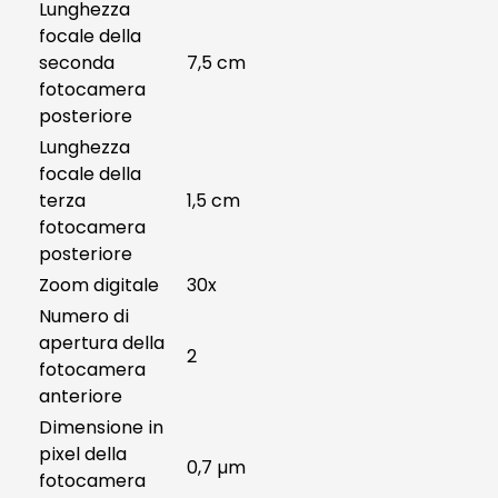
Lunghezza
focale della
seconda
7,5 cm
fotocamera
posteriore
Lunghezza
focale della
terza
1,5 cm
fotocamera
posteriore
Zoom digitale
30x
Numero di
apertura della
2
fotocamera
anteriore
Dimensione in
pixel della
0,7 µm
fotocamera