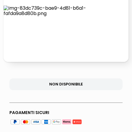
elenco
lucidatrice pavimenti
italia independent occhiali sole 0703 thin rotondo sun
pattumiera raccolta differenziata
NON DISPONIBILE
PAGAMENTI SICURI