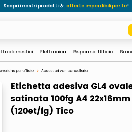
Scopri i nostri prodotti 🌟:
offerte imperdibili per te
!
ettrodomestici
Elettronica
Risparmio Ufficio
Bran
eneriche per ufficio
Accessori vari cancelleria
Etichetta adesiva GL4 ovale
satinata 100fg A4 22x16mm
(120et/fg) Tico
e 0703 thin rotondo sun