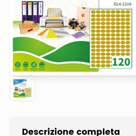
pattumiera raccolta differenzia
asciuga capelli spazzola
Descrizione completa