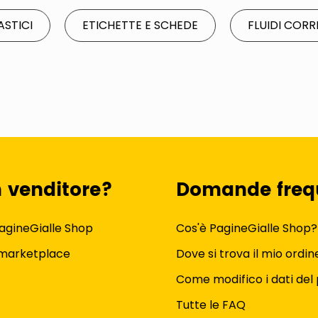
ASTICI
ETICHETTE E SCHEDE
FLUIDI CORR
n venditore?
Domande freq
agineGialle Shop
Cos'è PagineGialle Shop?
 marketplace
Dove si trova il mio ordin
Come modifico i dati del 
Tutte le FAQ