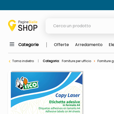
Cerca un prodotto
Categorie
Offerte
Arredamento
El
elenchi telefonici
meme
Torna indietro
Categoria:
Forniture per ufficio
Forniture g
elenco
ombrelloni
lucidatrice pavimenti
astuccio oxford
italia independent occhiali sol
airpods