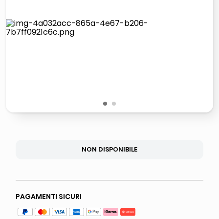
lucidatrice pavimenti
italia independent occhiali sole 0703 thin rotondo sun
pattumiera raccolta differenziata
crema funghi porcini tartufo
1
2
NON DISPONIBILE
PAGAMENTI SICURI