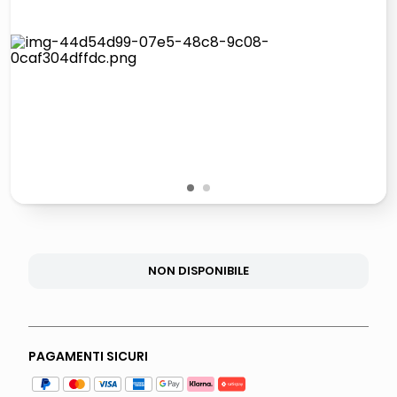
lucidatrice pavimenti
italia independent occhiali sole 0703 thin rotondo sun
pattumiera raccolta differenziata
elenco telefonico
1
2
NON DISPONIBILE
PAGAMENTI SICURI