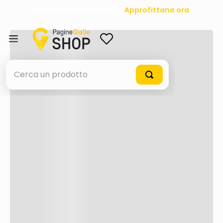
Non perderti le novità 🚀
Approfittane ora
!
ACCEDI
Cerca un prodotto