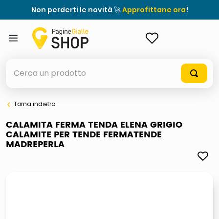
Non perderti le novità 🚀
Approfittane ora
!
ACCEDI
Cerca un prodotto
Torna indietro
elenchi telefonici
CALAMITA FERMA TENDA ELENA GRIGIO
CALAMITE PER TENDE FERMATENDE
orologio parete
MADREPERLA
porta tv
meme
elenco
ombrelloni