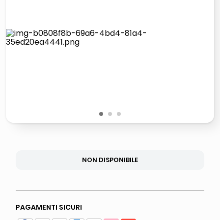
lucidatrice pavimenti
italia independent occhiali sole 0703 thin rotondo sun
pattumiera raccolta differenziata
crema funghi porcini tartufo
1
2
3
NON DISPONIBILE
PAGAMENTI SICURI