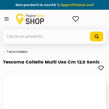
Non perderti le novità 🚀
Approfittane ora
!
ACCEDI
Cerca un prodotto
Torna indietro
elenchi telefonici
Tescoma Coltello Multi Uso Cm 12,0 Sonic
orologio parete
meme
porta tv
elenco
ombrelloni