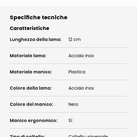
Specifiche tecniche
Caratteristiche
Lunghezza della lama
:
12 cm
Materiale lama
:
Acciaio inox
Materiale manico
:
Plastica
Colore della lama
:
Acciaio inox
Colore del manico
:
Nero
Manico ergonomico
:
Sì
Tipo di coltello
:
Coltello universale