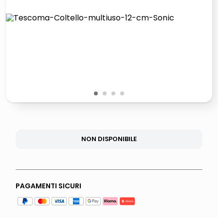
italia independent occhiali sole 0703 thin rotondo sun
lucidatrice pavimenti
pattumiera raccolta differenziata
asciuga capelli spazzola
1
2
3
4
NON DISPONIBILE
PAGAMENTI SICURI