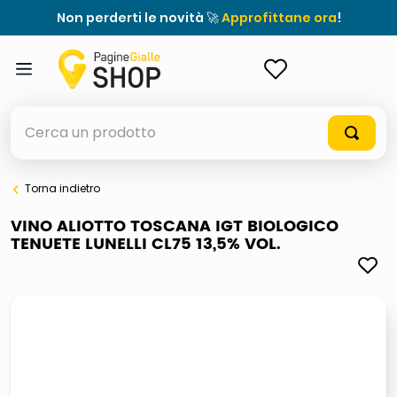
Non perderti le novità 🚀
Approfittane ora
!
ACCEDI
Cerca un prodotto
Torna indietro
elenchi telefonici
VINO ALIOTTO TOSCANA IGT BIOLOGICO
TENUETE LUNELLI CL75 13,5% VOL.
meme
porta tv
elenco
ombrelloni
italia independent occhiali sole 0703 thin rotondo sun