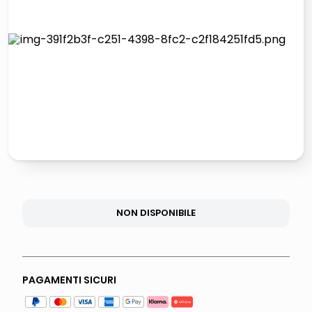
lucidatrice pavimenti
elenco telefonico
pattumiera raccolta differenziata
asciuga capelli spazzola
NON DISPONIBILE
PAGAMENTI SICURI