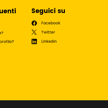
Seguici su
uenti
e?
profilo?