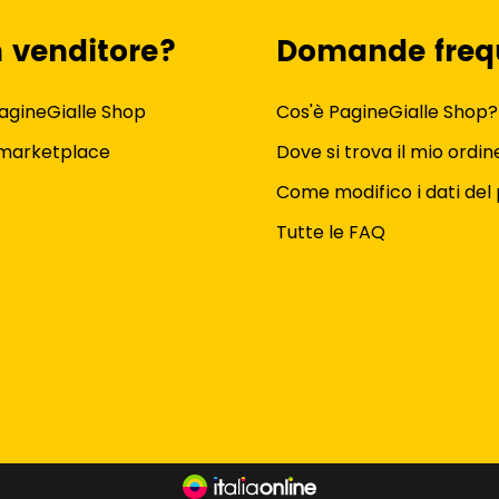
n venditore?
Domande freq
agineGialle Shop
Cos'è PagineGialle Shop?
 marketplace
Dove si trova il mio ordin
Come modifico i dati del 
Tutte le FAQ