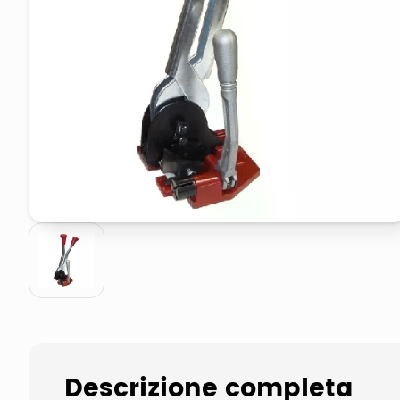
pattumiera raccolta differenzia
elenco telefonico
Descrizione completa