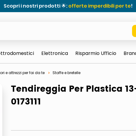
Scopri i nostri prodotti 🌟:
offerte imperdibili per te
!
ettrodomestici
Elettronica
Risparmio Ufficio
Bran
ri e attrezzi per fai da te
Staffe e bretelle
Tendireggia Per Plastica 13
0173111
e 0703 thin rotondo sun