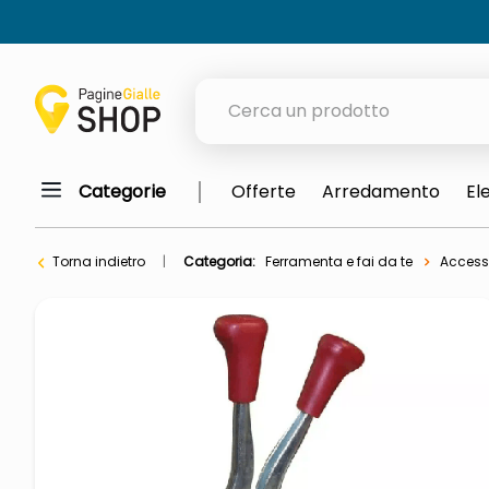
Cerca un prodotto
Categorie
Offerte
Arredamento
El
elenchi telefonici
orologio parete
Torna indietro
Categoria:
Ferramenta e fai da te
Accesso
meme
porta tv
elenco
ombrelloni
lucidatrice pavimenti
italia independent occhiali sol